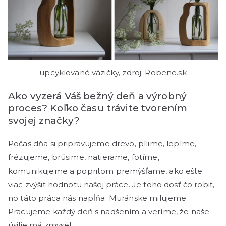
upcyklované vázičky, zdroj: Robene.sk
Ako vyzerá Váš bežný deň a výrobný
proces? Koľko času trávite tvorením
svojej značky?
Počas dňa si pripravujeme drevo, pílime, lepíme,
frézujeme, brúsime, natierame, fotíme,
komunikujeme a popritom premýšľame, ako ešte
viac zvýšiť hodnotu našej práce. Je toho dosť čo robiť,
no táto práca nás napĺňa. Muránske milujeme.
Pracujeme každý deň s nadšením a veríme, že naše
úsilie má zmysel.