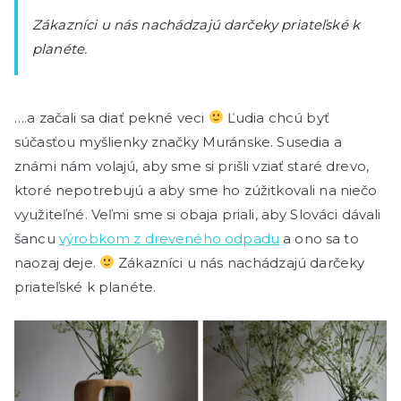
Zákazníci u nás nachádzajú darčeky priateľské k
planéte.
….a začali sa diať pekné veci
Ľudia chcú byť
súčasťou myšlienky značky Muránske. Susedia a
známi nám volajú, aby sme si prišli vziať staré drevo,
ktoré nepotrebujú a aby sme ho zúžitkovali na niečo
využiteľné. Veľmi sme si obaja priali, aby Slováci dávali
šancu
výrobkom z dreveného odpadu
a ono sa to
naozaj deje.
Zákazníci u nás nachádzajú darčeky
priateľské k planéte.