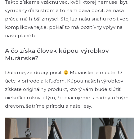
Takto získame vzácnu vec, kvôli ktorej nemusel byť
vyrúbaný ďalší strom a to nám dáva pocit, že naša
práca má hlbší zmysel. Stojí za našu snahu robiť veci
komplikovanejšie, pokiaľ to má pozitívny vplyv na
našu planétu.
A čo získa človek kúpou výrobkov
Muránske?
Dúfame, že dobrý pocit
Muránske je o úcte. O
úcte k prírode a k ľuďom. Kúpou našich výrobkov
získate originálny produkt, ktorý vám bude slúžiť
niekoľko rokov a tým, že pracujeme s nadbytočným
drevom, šetríme prírodu a naše lesy.