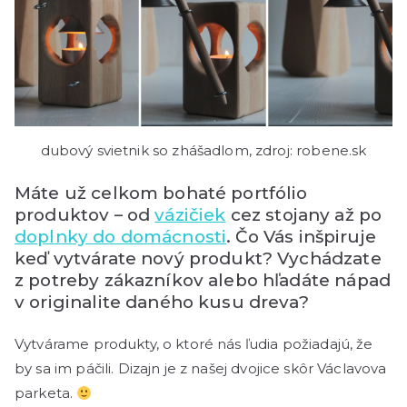
dubový svietnik so zhášadlom, zdroj: robene.sk
Máte už celkom bohaté portfólio
produktov – od
vázičiek
cez stojany až po
doplnky do domácnosti
. Čo Vás inšpiruje
keď vytvárate nový produkt? Vychádzate
z potreby zákazníkov alebo hľadáte nápad
v originalite daného kusu dreva?
Vytvárame produkty, o ktoré nás ľudia požiadajú, že
by sa im páčili. Dizajn je z našej dvojice skôr Václavova
parketa.