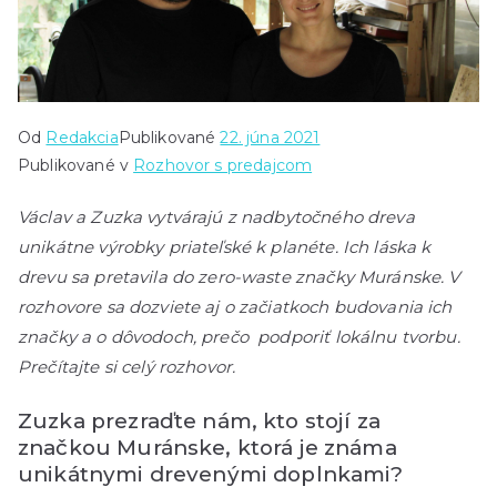
Od
Redakcia
Publikované
22. júna 2021
Publikované v
Rozhovor s predajcom
Václav a Zuzka vytvárajú z nadbytočného dreva
unikátne výrobky priateľské k planéte. Ich láska k
drevu sa pretavila do zero-waste značky Muránske. V
rozhovore sa dozviete aj o začiatkoch budovania ich
značky a o dôvodoch, prečo podporiť lokálnu tvorbu.
Prečítajte si celý rozhovor.
Zuzka prezraďte nám, kto stojí za
značkou Muránske, ktorá je známa
unikátnymi drevenými doplnkami?