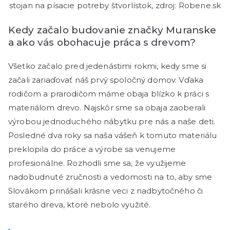
stojan na písacie potreby štvorlístok, zdroj: Robene.sk
Kedy začalo budovanie značky Muranske
a ako vás obohacuje práca s drevom?
Všetko začalo pred jedenástimi rokmi, kedy sme si
začali zariaďovať náš prvý spoločný domov. Vďaka
rodičom a prarodičom máme obaja blízko k práci s
materiálom drevo. Najskôr sme sa obaja zaoberali
výrobou jednoduchého nábytku pre nás a naše deti.
Posledné dva roky sa naša vášeň k tomuto materiálu
preklopila do práce a výrobe sa venujeme
profesionálne. Rozhodli sme sa, že využijeme
nadobudnuté zručnosti a vedomosti na to, aby sme
Slovákom prinášali krásne veci z nadbytočného či
starého dreva, ktoré nebolo využité.