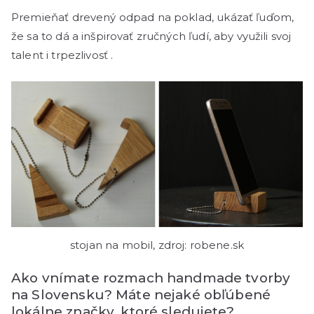
Premieňať drevený odpad na poklad, ukázať ľuďom,
že sa to dá a inšpirovať zručných ľudí, aby využili svoj
talent i trpezlivosť .
stojan na mobil, zdroj: robene.sk
Ako vnímate rozmach handmade tvorby
na Slovensku? Máte nejaké obľúbené
lokálne značky, ktoré sledujete?