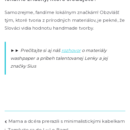
Samozrejme, fandíme lokálnym značkám! Obzvlášť
tým, ktoré tvoria z prírodných materiálov, je pekné, že
Slováci vidia hodnotu handmade tvorby.
►► Prečítajte si aj náš
rozhovor
o materiály
washpaper a príbeh talentovanej Lenky a jej
značky Sius
Mama a dcéra prerazili s minimalistickými kabelkam
i. Zamilujte sa do Lu.Lo Bags!