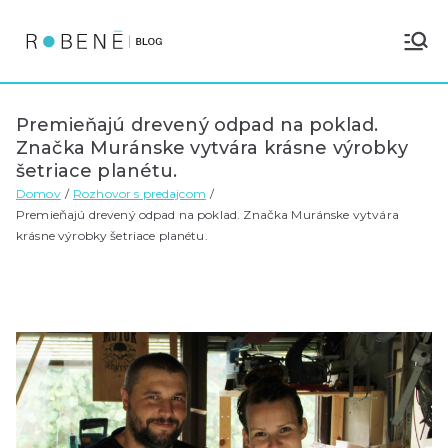
Blog | Robene.sk
blog.robene.sk
Premieňajú drevený odpad na poklad.
Značka Muránske vytvára krásne výrobky
šetriace planétu.
Domov
Rozhovor s predajcom
Premieňajú drevený odpad na poklad. Značka Muránske vytvára
krásne výrobky šetriace planétu.