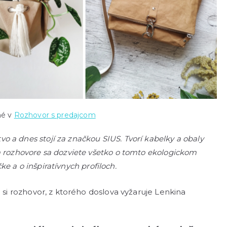
né v
Rozhovor s predajcom
 a dnes stojí za značkou SIUS. Tvorí kabelky a obaly
m rozhovore sa dozviete všetko o tomto ekologickom
ačke a o inšpiratívnych profiloch.
e si rozhovor, z ktorého doslova vyžaruje Lenkina