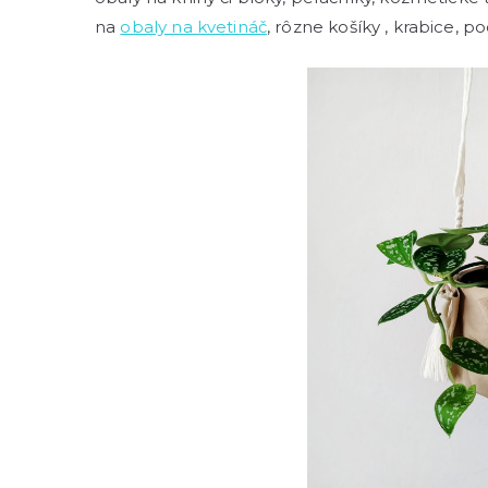
na
obaly na kvetináč
, rôzne košíky , krabice, 