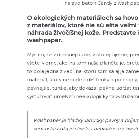
naľavo batoh Candy z washpape
O ekologických materiáloch sa hovorí
z materiálov, ktoré nie sú ešte veľmi
náhrada živočíšnej kože. Predstavte
washpaper.
Myslím, že v dnešnej dobe, v ktorej žijeme, pr
všetci vieme, ako na tom naša planéta je, pret
to bola jedna z vecí, na ktorú som sa aj ja za
materiál, ktorý nebude príliš tenký a poddajný
pevnejšie, tuhšie, aby dokázal pekne udržať te
vystužovať umelými neekologickými výstužami,
Washpaper je hladký, ľahučký, pevný a príje
veganská koža je skvelou náhradou tej živočí