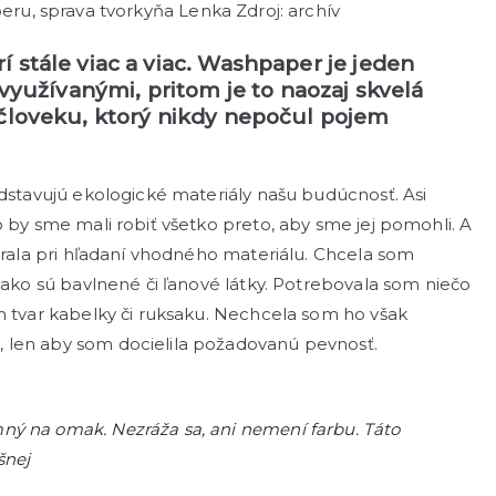
ru, sprava tvorkyňa Lenka Zdroj: archív
 stále viac a viac. Washpaper je jeden
 využívanými, pritom je to naozaj skvelá
 človeku, ktorý nikdy nepočul pojem
edstavujú ekologické materiály našu budúcnosť. Asi
o by sme mali robiť všetko preto, aby sme jej pomohli. A
merala pri hľadaní vhodného materiálu. Chcela som
, ako sú bavlnené či ľanové látky. Potrebovala som niečo
n tvar kabelky či ruksaku. Nechcela som ho však
 len aby som docielila požadovanú pevnosť.
mný na omak. Nezráža sa, ani nemení farbu. Táto
šnej