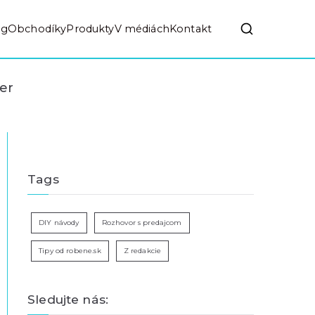
og
Obchodíky
Produkty
V médiách
Kontakt
per
Tags
DIY návody
Rozhovor s predajcom
Tipy od robene.sk
Z redakcie
Sledujte nás: