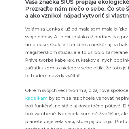
Vaša značka SIUS prepája ekologické 
Prezraďte nám niečo o sebe. Čo ste
a ako vznikol nápad vytvoriť si vlas
Volám sa Lenka a už od mala som mala blízko k
svoje bábiky. A to mi zostalo až dodnes. Najp
umeleckej škole v Trenčíne a neskôr aj na baka
magisterskom štúdiu, ale to už bolo zamerané
Práve tvorba kabeliek, ruksakov a iných doplnk
začiatku som to niekde v sebe cítila, že toto je
to budem navždy vyčítať.
Okrem svojich vecí tvorím aj dizajnové spoloč
kabelkám
by som sa raz chcela venovať naplno.
boli funkčné, no stále aj dostatočne pútavé. Dl
boli vyrobené. Nechcela som nič živočíšne, ale
planéte deje veľa vecí, ktoré jej ubližujú. Pret