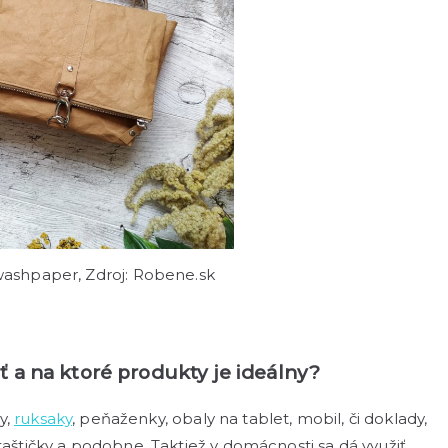
washpaper, Zdroj: Robene.sk
 a na ktoré produkty je ideálny?
y,
ruksaky
, peňaženky, obaly na tablet, mobil, či doklady,
taštičky a podobne. Taktiež v domácnosti sa dá využiť