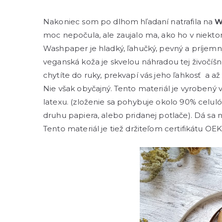
Nakoniec som po dlhom hľadaní natrafila na
W
moc nepočula, ale zaujalo ma, ako ho v niekto
Washpaper je hladký, ľahučký, pevný a príjemn
veganská koža je skvelou náhradou tej živočíšn
chytíte do ruky, prekvapí vás jeho ľahkosť a až
Nie však obyčajný. Tento materiál je vyrobený
latexu. (zloženie sa pohybuje okolo 90% celuló
druhu papiera, alebo pridanej potlače). Dá sa na
Tento materiál je tiež držiteľom certifikátu OE