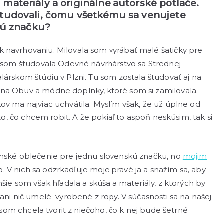
materiály a originálne autorské potlače.
 študovali, čomu všetkému sa venujete
tnú značku?
 navrhovaniu. Milovala som vyrábať malé šatičky pre
rv som študovala Odevné návrhárstvo sa Strednej
lárskom štúdiu v Plzni. Tu som zostala študovať aj na
 na Obuv a módne doplnky, ktoré som si zamilovala.
ov ma najviac uchvátila. Myslím však, že už úplne od
 to, čo chcem robiť. A že pokiaľ to aspoň neskúsim, tak si
enské oblečenie pre jednu slovenskú značku, no
mojim
 V nich sa odzrkadľuje moje pravé ja a snažím sa, aby
hšie som však hľadala a skúšala materiály, z ktorých by
 ani nič umelé vyrobené z ropy. V súčasnosti sa na našej
o som chcela tvoriť z niečoho, čo k nej bude šetrné