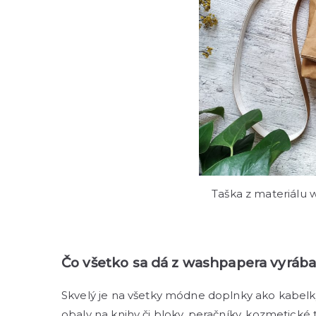
Taška z materiálu 
Čo všetko sa dá z washpapera vyrábať
Skvelý je na všetky módne doplnky ako kabelk
obaly na knihy či bloky, peračníky, kozmetické 