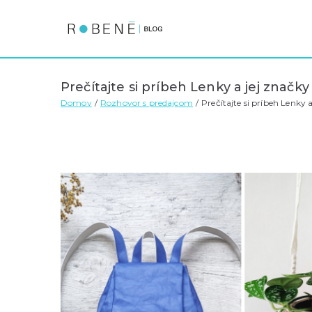
Blog | Robene.sk
blog.robene.sk
Prečítajte si príbeh Lenky a jej znač
Domov
Rozhovor s predajcom
Prečítajte si príbeh Lenky