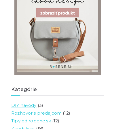
Kategórie
DIY návody
(3)
Rozhovor s predajcom
(12)
Tipy od robene.sk
(12)
Z redakcie
(18)