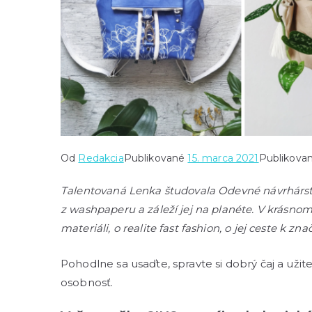
Od
Redakcia
Publikované
15. marca 2021
Publikova
Talentovaná Lenka študovala Odevné návrhárstvo
z washpaperu a záleží jej na planéte. V krásno
materiáli, o realite fast fashion, o jej ceste k zn
Pohodlne sa usaďte, spravte si dobrý čaj a užit
osobnosť.