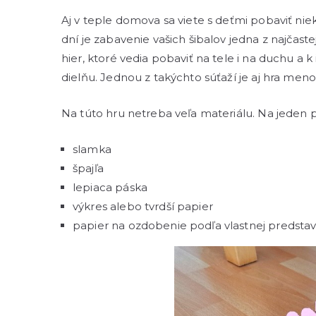
Aj v teple domova sa viete s deťmi pobaviť nie
dní je zabavenie vašich šibalov jedna z najčaste
hier, ktoré vedia pobaviť na tele i na duchu a
dielňu. Jednou z takýchto súťaží je aj hra me
Na túto hru netreba veľa materiálu. Na jeden p
slamka
špajľa
lepiaca páska
výkres alebo tvrdší papier
papier na ozdobenie podľa vlastnej predstavi