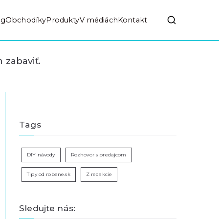
og
Obchodíky
Produkty
V médiách
Kontakt
 zabaviť.
Tags
DIY návody
Rozhovor s predajcom
Tipy od robene.sk
Z redakcie
Sledujte nás: