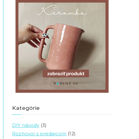
Kategórie
DIY návody
(3)
Rozhovor s predajcom
(12)