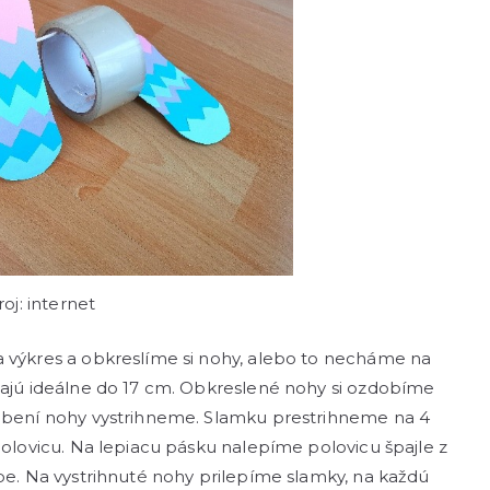
roj: internet
a výkres a obkreslíme si nohy, alebo to necháme na
 majú ideálne do 17 cm. Obkreslené nohy si ozdobíme
zdobení nohy vystrihneme. Slamku prestrihneme na 4
 polovicu. Na lepiacu pásku nalepíme polovicu špajle z
ebe. Na vystrihnuté nohy prilepíme slamky, na každú