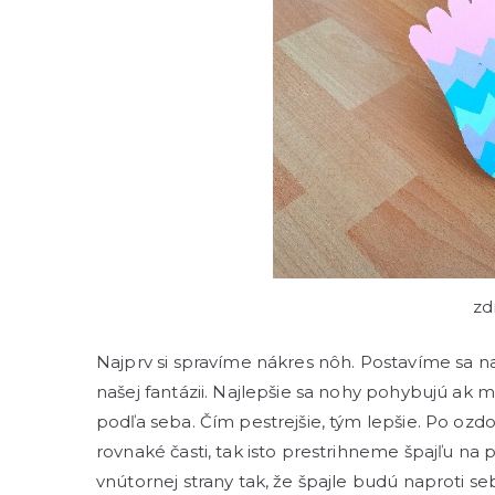
zd
Najprv si spravíme nákres nôh. Postavíme sa n
našej fantázii. Najlepšie sa nohy pohybujú ak
podľa seba. Čím pestrejšie, tým lepšie. Po o
rovnaké časti, tak isto prestrihneme špajľu na
vnútornej strany tak, že špajle budú naproti s