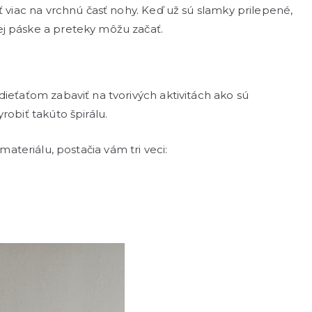
ť viac na vrchnú časť nohy. Keď už sú slamky prilepené,
ej páske a preteky môžu začať.
dieťaťom zabaviť na tvorivých aktivitách ako sú
robiť takúto špirálu.
materiálu, postačia vám tri veci: