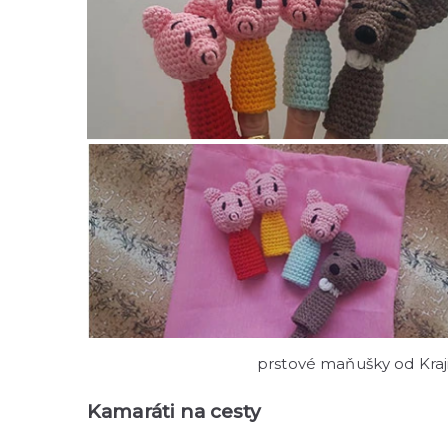
prstové maňušky od Kra
Kamaráti na cesty