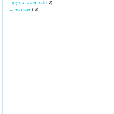
Tipy od robene.sk
(12)
Z redakcie
(18)