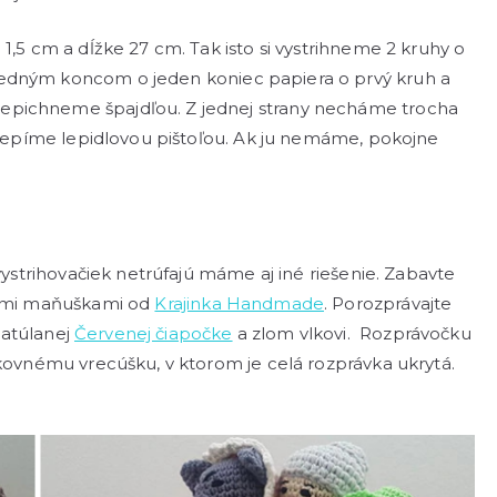
1,5 cm a dĺžke 27 cm. Tak isto si vystrihneme 2 kruhy o
edným koncom o jeden koniec papiera o prvý kruh a
epichneme špajdľou. Z jednej strany necháme trocha
rilepíme lepidlovou pištoľou. Ak ju nemáme, pokojne
 vystrihovačiek netrúfajú máme aj iné riešenie. Zabavte
ovými maňuškami od
Krajinka Handmade
. Porozprávajte
atúlanej
Červenej čiapočke
a zlom vlkovi. Rozprávočku
ikovnému vrecúšku, v ktorom je celá rozprávka ukrytá.