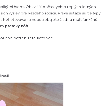
koľkými hrami. Obzvlášť počas týchto teplých letných
jších výziev pre každého rodiča. Práve súťaže sú tie typy
 k ich zhotovovaniu nepotrebujete žiadnu multifunkčnú
nom
preteky nôh
.
ár nôh potrebujete tieto veci:
vosti