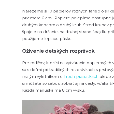
Narežeme si 10 papierov rôznych farieb o šírke 
priemere 6 cm. Papiere prilepíme postupne j
druhým koncom o druhý kruh. Stred kruhov pr
špajdle na držanie, na druhej strane špajdľu p
použijeme lepiacu pásku.
Oživenie detských rozprávok
Pre rodičov, ktorí si na vytváranie papierových
sa s deťmi pri tradičných rozprávkach s prst
malým výletníkom o
Troch prasiatkach
alebo z
si môžete so sebou zobrať aj na cesty, vďaka š
Každá maňuška má 8 cm výšku.