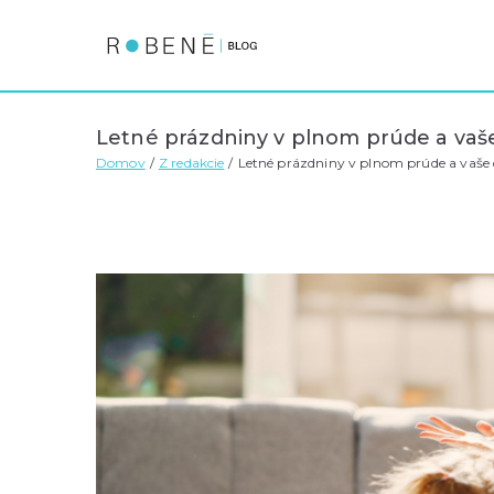
Blog | Robene.sk
blog.robene.sk
Letné prázdniny v plnom prúde a vaše 
Domov
Z redakcie
Letné prázdniny v plnom prúde a vaše d