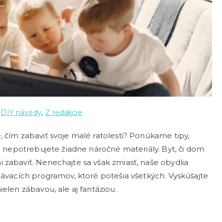
v
DIY návody
,
Z redakcie
 čím zabaviť svoje malé ratolesti? Ponúkame tipy,
iu nepotrebujete žiadne náročné materiály. Byt, či dom
 zabaviť. Nenechajte sa však zmiasť, naše obydlia
lávacích programov, ktoré potešia všetkých. Vyskúšajte
elen zábavou, ale aj fantáziou.