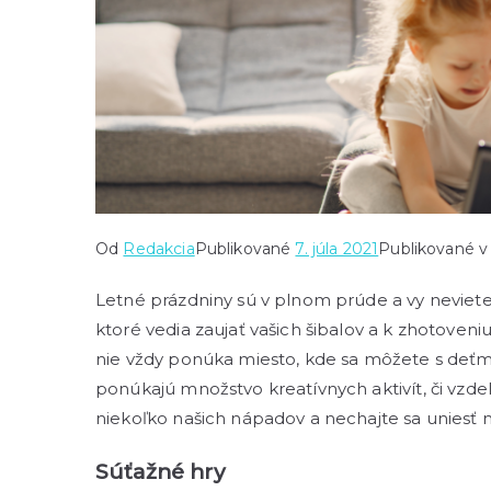
Od
Redakcia
Publikované
7. júla 2021
Publikované 
Letné prázdniny sú v plnom prúde a vy neviete,
ktoré vedia zaujať vašich šibalov a k zhotoven
nie vždy ponúka miesto, kde sa môžete s deťmi
ponúkajú množstvo kreatívnych aktivít, či vzde
niekoľko našich nápadov a nechajte sa uniesť ni
Súťažné hry